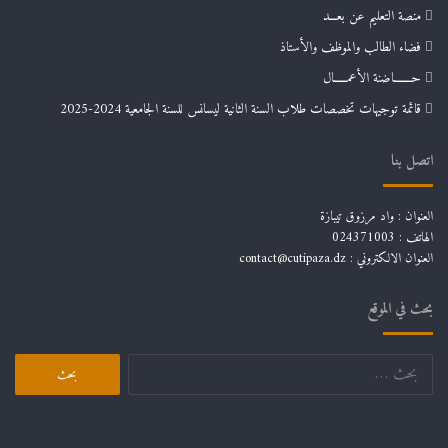
منصة التعليم عن بعـــد
فضاء الطالب والموظف والأستاذ
حـــــــاضنة الأعمـــــال
قائمة توجيهات تخصصات طلاب السنة الثانية ليسانس للسنة الجامعية 2024-2025
اتصل بنا
العنوان : واد مرزوق تيبازة
الهاتف : 024371003
العنوان الالكتروني : contact@cutipaza.dz
بحث في الموقع
البحث
عن: