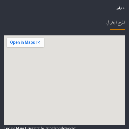
« نوفمبر
الموقع الجغرافي
Google Maps Generator by
embedgooglemap.net