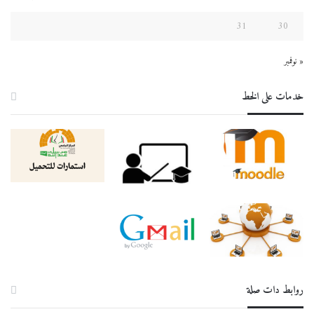
31
30
« نوفمبر
خدمات على الخط
روابط دات صلة